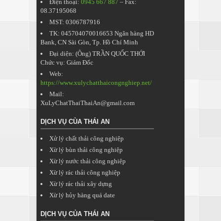
Điện thoại:
0945 667 887
– Fax:
08.37195068
MST: 0306787916
TK: 045704070016653 Ngân hàng HD
Bank, CN Sài Gòn, Tp. Hồ Chí Minh
Đại diện: (Ông) TRẦN QUỐC THỚI
Chức vụ: Giám Đốc
Web:
https://www.xulychatthaicongnghiep.net/
Mail:
XuLyChatThaiThaiAn@gmail.com
DỊCH VỤ CÙA THÁI AN
Xử lý chất thải công nghiệp
Xừ lý bùn thải công nghiệp
Xừ lý nước thải công nghiệp
Xừ lý rác thải công nghiệp
Xừ lý rác thải xây dựng
Xừ lý hủy hàng quá date
DỊCH VỤ CỦA THÁI AN