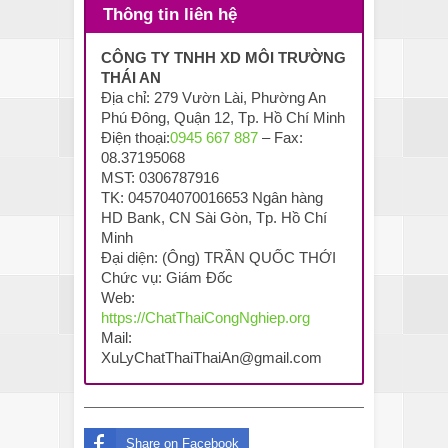
Thông tin liên hệ
CÔNG TY TNHH XD MÔI TRƯỜNG
THÁI AN
Địa chỉ: 279 Vườn Lài, Phường An
Phú Đông, Quận 12, Tp. Hồ Chí Minh
Điện thoại:
0945 667 887
– Fax:
08.37195068
MST: 0306787916
TK: 045704070016653 Ngân hàng
HD Bank, CN Sài Gòn, Tp. Hồ Chí
Minh
Đại diện: (Ông) TRẦN QUỐC THỚI
Chức vụ: Giám Đốc
Web:
https://ChatThaiCongNghiep.org
Mail:
XuLyChatThaiThaiAn@gmail.com
Share on Facebook