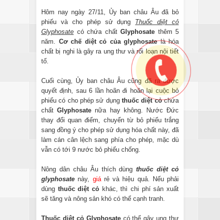
Hôm nay ngày 27/11, Ủy ban châu Âu đã bỏ
phiếu và cho phép sử dụng
Thuốc diệt cỏ
Glyphosate
có chứa chất
Glyphosate
thêm 5
năm.
Cơ chế diệt cỏ của glyphosate
là hóa
chất bị nghi là gây ra ung thư và rối loạn nội tiết
tố.
Cuối cùng, Ủy ban châu Âu cũng đã ra được
quyết định, sau 6 lần hoãn đi hoãn lại cuộc bỏ
phiếu có cho phép sử dụng
thuốc diệt cỏ
chứa
chất
Glyphosate
nữa hay không. Nước Đức
thay đổi quan điểm, chuyển từ bỏ phiếu trắng
sang đồng ý cho phép sử dụng hóa chất này, đã
làm cán cân lệch sang phía cho phép, mặc dù
vẫn có tới 9 nước bỏ phiếu chống.
Nông dân châu Âu thích dùng
thuốc diệt cỏ
glyphosate
này,
giá
rẻ và hiệu quả. Nếu phải
dùng
thuốc diệt cỏ
khác, thì chi phí sản xuất
sẽ tăng và nông sản khó có thể cạnh tranh.
Thuốc diệt cỏ Glyphosate
có thể gây ung thư