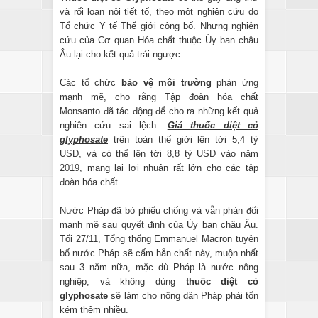
và rối loạn nội tiết tố, theo một nghiên cứu do
Tổ chức Y tế Thế giới công bố. Nhưng nghiên
cứu của Cơ quan Hóa chất thuộc Ủy ban châu
Âu lại cho kết quả trái ngược.
Các tổ chức
bảo vệ môi trường
phản ứng
mạnh mẽ, cho rằng Tập đoàn hóa chất
Monsanto đã tác động để cho ra những kết quả
nghiên cứu sai lệch.
Giá thuốc diệt cỏ
glyphosate
trên toàn thế giới lên tới 5,4 tỷ
USD, và có thể lên tới 8,8 tỷ USD vào năm
2019, mang lại lợi nhuận rất lớn cho các tập
đoàn hóa chất.
Nước Pháp đã bỏ phiếu chống và vẫn phản đối
mạnh mẽ sau quyết định của Ủy ban châu Âu.
Tối 27/11, Tổng thống Emmanuel Macron tuyên
bố nước Pháp sẽ cấm hẳn chất này, muộn nhất
sau 3 năm nữa, mặc dù Pháp là nước nông
nghiệp, và không dùng
thuốc diệt cỏ
glyphosate
sẽ làm cho nông dân Pháp phải tốn
kém thêm nhiều.