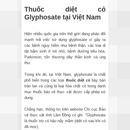
Thuốc diệt cỏ
Glyphosate tại Việt Nam
Hiện nhiều quốc gia trên thế giới đang phản đối
mạnh mẽ việc sử dụng glyphosate vì gây ra
các bệnh nguy hiểm như bệnh thận, các loại dị
tật bẩm sinh ở trẻ nhỏ, bệnh đường tiêu hóa,
Parkinson, tổn thương dây thần kinh và ung
thư.
Trong khi đó, tại Việt Nam, glyphosate là chất
phổ biến trong các loại
thuốc diệt cỏ
bày bán
tràn lan và cũng là loại hóa chất có trong danh
mục thuốc bảo vệ thực vật được cấp phép sử
dụng.
Chẳng hạn, thông tin trên website Chi cục Bảo
vệ thực vật tỉnh Lâm Đồng có ghi: "Glyphosate
là thuốc trừ cỏ hậu nẩy mầm (diệt cỏ sau khi cỏ
đã mọc).