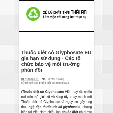
Thuốc diệt cỏ Glyphosate EU
gia hạn sử dụng - Các tổ
chức bảo vệ môi trường
phản đối
29 tháng 11
Tin môi trường
,
xử trí ngộ độc thuốc diệt cỏ glyphosate
(
Thuốc diệt cỏ Glyphosate
) Hiện nay rất nhiều
nơi trên thế giới đã và đang tẩy chay mạnh mẽ
Thuốc diệt cỏ Glyphosate vì nguy cơ gây ung
thư,
ngộ độc thuốc trừ cỏ glyphosate
, nhưng
hiện tại Việt Nam nhiều loại
thuốc diệt cỏ
được